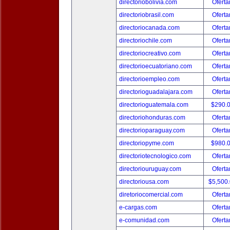
directoriobolivia.com
Oferta
directoriobrasil.com
Oferta
directoriocanada.com
Oferta
directoriochile.com
Oferta
directoriocreativo.com
Oferta
directorioecuatoriano.com
Oferta
directorioempleo.com
Oferta
directorioguadalajara.com
Oferta
directorioguatemala.com
$290.
directoriohonduras.com
Oferta
directorioparaguay.com
Oferta
directoriopyme.com
$980.
directoriotecnologico.com
Oferta
directoriouruguay.com
Oferta
directoriousa.com
$5,500
diretoriocomercial.com
Oferta
e-cargas.com
Oferta
e-comunidad.com
Oferta