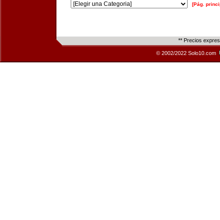
[Pág. princi
** Precios expre
© 2002/2022 Solo10.com