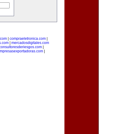
.com
|
compraeletronica.com
|
s.com
|
mercadosdigitales.com
consultoresderiesgos.com
|
mpresasexportadoras.com
|