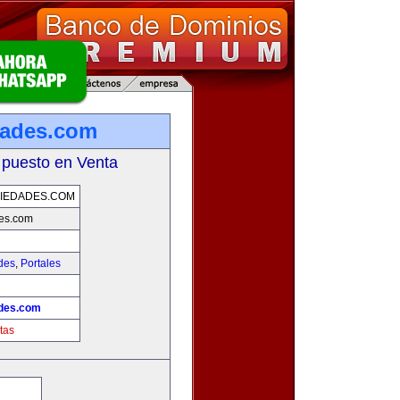
dades.com
 puesto en Venta
IEDADES.COM
des.com
des
,
Portales
ades.com
tas