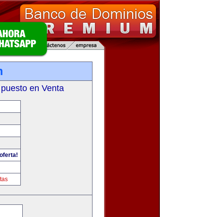
m
 puesto en Venta
oferta!
tas