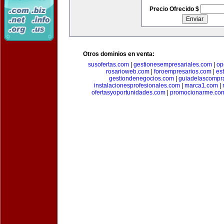
Precio Ofrecido $
Otros dominios en venta:
susofertas.com
|
gestionesempresariales.com
|
op
rosarioweb.com
|
foroempresarios.com
|
es
gestiondenegocios.com
|
guiadelascompr
instalacionesprofesionales.com
|
marca1.com
|
ofertasyoportunidades.com
|
promocionarme.co