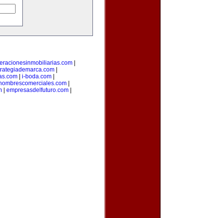
eracionesinmobiliarias.com
|
trategiademarca.com
|
as.com
|
i-boda.com
|
nombrescomerciales.com
|
m
|
empresasdelfuturo.com
|