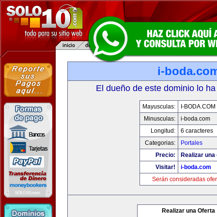
i-boda.co
El dueño de este dominio lo ha
Mayusculas:
I-BODA.COM
Minusculas:
i-boda.com
Longitud:
6 caracteres
Categorias:
Portales
Precio:
Realizar una 
Visitar!
i-boda.com
Serán consideradas ofer
Realizar una Oferta