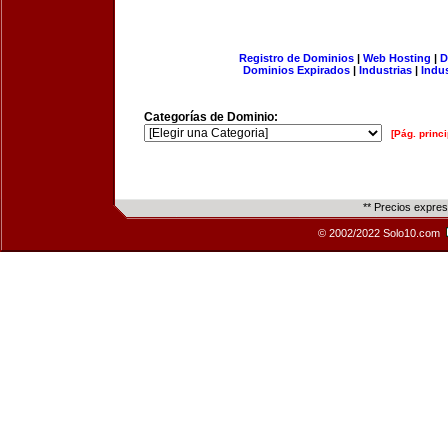
Registro de Dominios
|
Web Hosting
|
D
Dominios Expirados
|
Industrias
|
Indu
Categorías de Dominio:
[Pág. princi
** Precios expre
© 2002/2022 Solo10.com