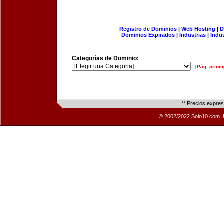
Registro de Dominios
|
Web Hosting
|
D
Dominios Expirados
|
Industrias
|
Indu
Categorías de Dominio:
[Pág. princi
** Precios expre
© 2002/2022 Solo10.com