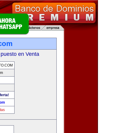
.com
 puesto en Venta
TO.COM
om
ferta!
com
tas