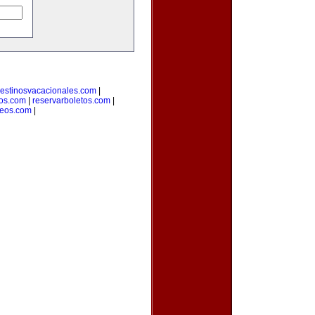
estinosvacacionales.com
|
ros.com
|
reservarboletos.com
|
leos.com
|