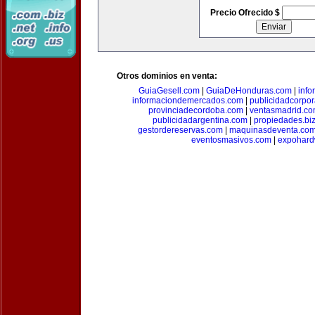
Precio Ofrecido $
Otros dominios en venta:
GuiaGesell.com
|
GuiaDeHonduras.com
|
inf
informaciondemercados.com
|
publicidadcorpor
provinciadecordoba.com
|
ventasmadrid.c
publicidadargentina.com
|
propiedades.bi
gestordereservas.com
|
maquinasdeventa.co
eventosmasivos.com
|
expohard