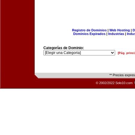
Registro de Dominios
|
Web Hosting
|
D
Dominios Expirados
|
Industrias
|
Indu
Categorías de Dominio:
[Pág. princi
** Precios expre
© 2002/2022 Solo10.com