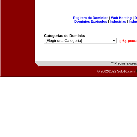
Registro de Dominios
|
Web Hosting
|
D
Dominios Expirados
|
Industrias
|
Indu
Categorías de Dominio:
[Pág. princi
** Precios expre
© 2002/2022 Solo10.com