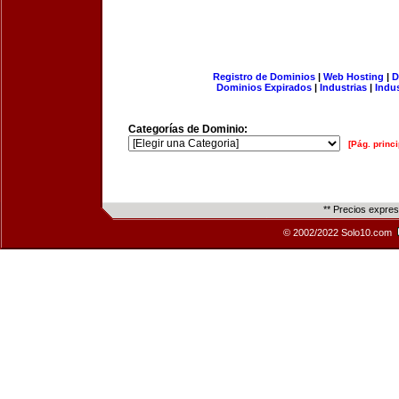
Registro de Dominios
|
Web Hosting
|
D
Dominios Expirados
|
Industrias
|
Indu
Categorías de Dominio:
[Pág. princi
** Precios expre
© 2002/2022 Solo10.com