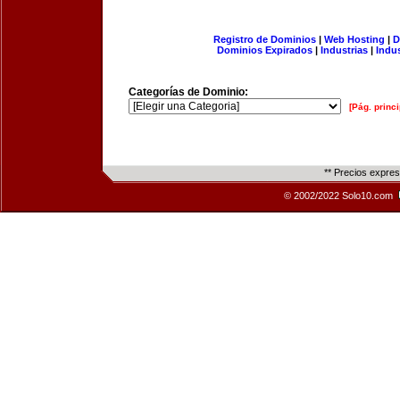
Registro de Dominios
|
Web Hosting
|
D
Dominios Expirados
|
Industrias
|
Indu
Categorías de Dominio:
[Pág. princi
** Precios expre
© 2002/2022 Solo10.com