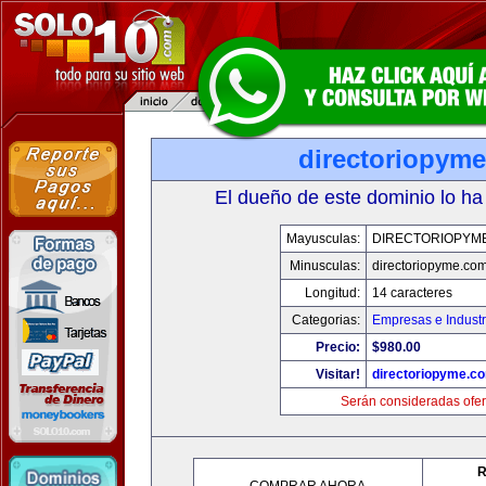
directoriopym
El dueño de este dominio lo ha
Mayusculas:
DIRECTORIOPYM
Minusculas:
directoriopyme.co
Longitud:
14 caracteres
Categorias:
Empresas e Industr
Precio:
$980.00
Visitar!
directoriopyme.c
Serán consideradas ofer
R