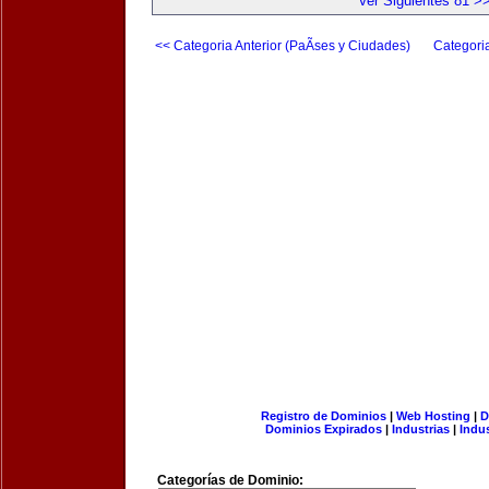
Ver Siguientes 81 >
<< Categoria Anterior (PaÃ­ses y Ciudades)
Categori
Registro de Dominios
|
Web Hosting
|
D
Dominios Expirados
|
Industrias
|
Indu
Categorías de Dominio: