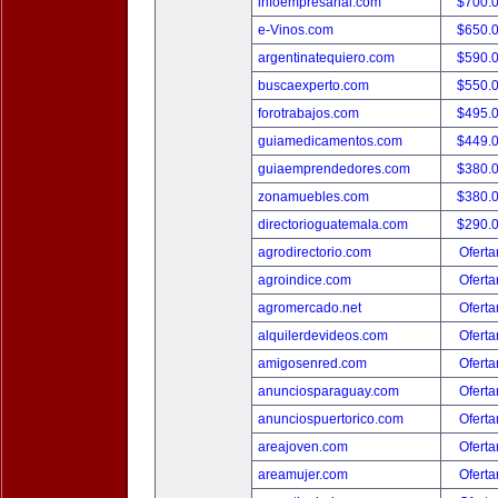
infoempresarial.com
$700.
e-Vinos.com
$650.
argentinatequiero.com
$590.
buscaexperto.com
$550.
forotrabajos.com
$495.
guiamedicamentos.com
$449.
guiaemprendedores.com
$380.
zonamuebles.com
$380.
directorioguatemala.com
$290.
agrodirectorio.com
Oferta
agroindice.com
Oferta
agromercado.net
Oferta
alquilerdevideos.com
Oferta
amigosenred.com
Oferta
anunciosparaguay.com
Oferta
anunciospuertorico.com
Oferta
areajoven.com
Oferta
areamujer.com
Oferta