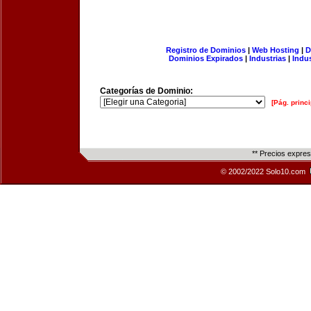
Registro de Dominios
|
Web Hosting
|
D
Dominios Expirados
|
Industrias
|
Indu
Categorías de Dominio:
[Pág. princi
** Precios expre
© 2002/2022 Solo10.com