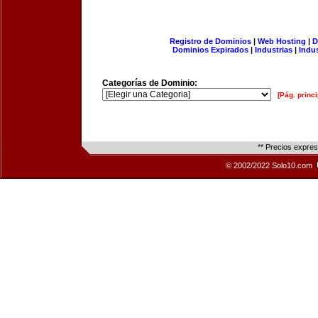
Registro de Dominios
|
Web Hosting
|
D
Dominios Expirados
|
Industrias
|
Indu
Categorías de Dominio:
[Pág. princi
** Precios expre
© 2002/2022 Solo10.com