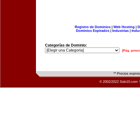
Registro de Dominios
|
Web Hosting
|
D
Dominios Expirados
|
Industrias
|
Indu
Categorías de Dominio:
[Pág. princi
** Precios expre
© 2002/2022 Solo10.com