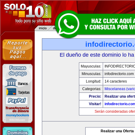
infodirectorio
El dueño de este dominio lo ha
Mayusculas:
INFODIRECTORI
Minusculas:
infodirectorio.com
Longitud:
14 caracteres
Categorias:
Miscelaneas (vari
Precio:
Realizar una ofert
Visitar!
infodirectorio.co
Serán consideradas ofer
Realizar una Oferta