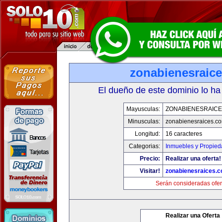
zonabienesraic
El dueño de este dominio lo ha
Mayusculas:
ZONABIENESRAIC
Minusculas:
zonabienesraices.c
Longitud:
16 caracteres
Categorias:
Inmuebles y Propie
Precio:
Realizar una oferta!
Visitar!
zonabienesraices.
Serán consideradas ofer
Realizar una Oferta