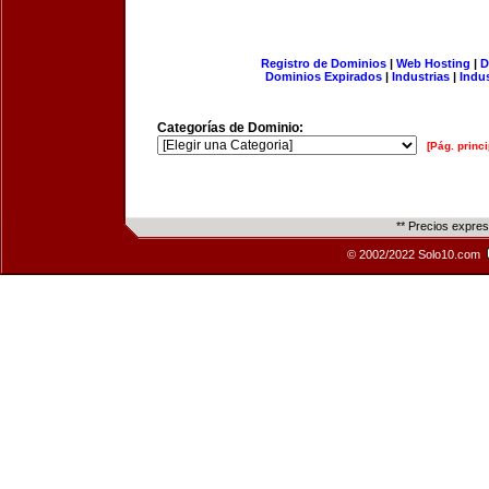
Registro de Dominios
|
Web Hosting
|
D
Dominios Expirados
|
Industrias
|
Indu
Categorías de Dominio:
[Pág. princi
** Precios expre
© 2002/2022 Solo10.com