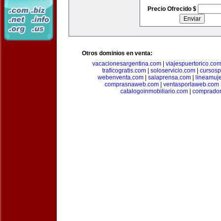
Precio Ofrecido $
Otros dominios en venta:
vacacionesargentina.com
|
viajespuertorico.co
traficogratis.com
|
soloservicio.com
|
cursosp
webenventa.com
|
salaprensa.com
|
lineamuj
comprasnaweb.com
|
ventasporlaweb.com
catalogoinmobiliario.com
|
comprador