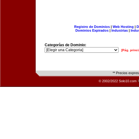
Registro de Dominios
|
Web Hosting
|
D
Dominios Expirados
|
Industrias
|
Indu
Categorías de Dominio:
[Pág. princi
** Precios expre
© 2002/2022 Solo10.com