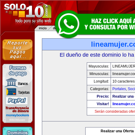
lineamujer.
El dueño de este dominio lo ha
Mayusculas:
LINEAMUJE
Minusculas:
lineamujer.c
Longitud:
10 caracteres
Categorias:
Portales
,
Soc
Precio:
Realizar una 
Visitar!
lineamujer.c
Serán consideradas ofer
Realizar una Oferta