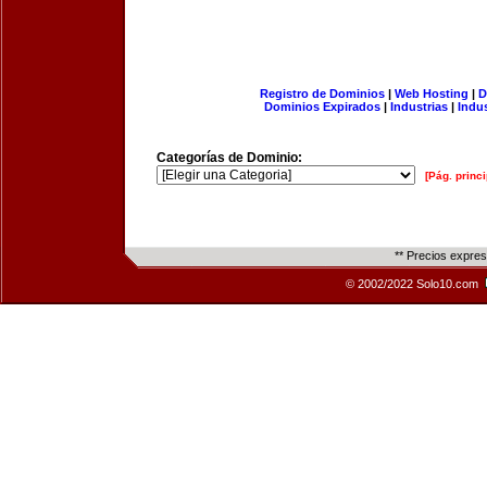
Registro de Dominios
|
Web Hosting
|
D
Dominios Expirados
|
Industrias
|
Indu
Categorías de Dominio:
[Pág. princi
** Precios expre
© 2002/2022 Solo10.com