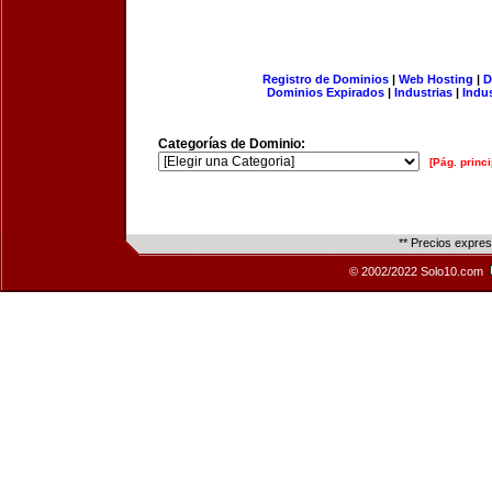
Registro de Dominios
|
Web Hosting
|
D
Dominios Expirados
|
Industrias
|
Indu
Categorías de Dominio:
[Pág. princi
** Precios expre
© 2002/2022 Solo10.com