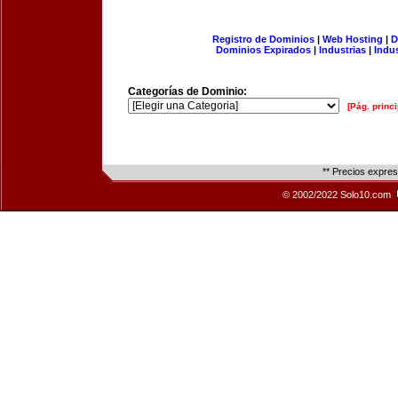
Registro de Dominios
|
Web Hosting
|
D
Dominios Expirados
|
Industrias
|
Indu
Categorías de Dominio:
[Pág. princi
** Precios expre
© 2002/2022 Solo10.com