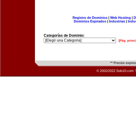
Registro de Dominios
|
Web Hosting
|
D
Dominios Expirados
|
Industrias
|
Indu
Categorías de Dominio:
[Pág. princi
** Precios expre
© 2002/2022 Solo10.com