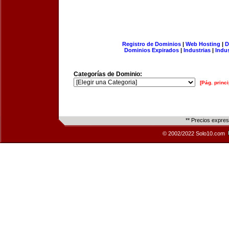
Registro de Dominios
|
Web Hosting
|
D
Dominios Expirados
|
Industrias
|
Indu
Categorías de Dominio:
[Pág. princi
** Precios expre
© 2002/2022 Solo10.com