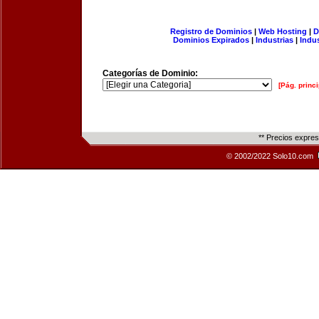
Registro de Dominios
|
Web Hosting
|
D
Dominios Expirados
|
Industrias
|
Indu
Categorías de Dominio:
[Pág. princi
** Precios expre
© 2002/2022 Solo10.com