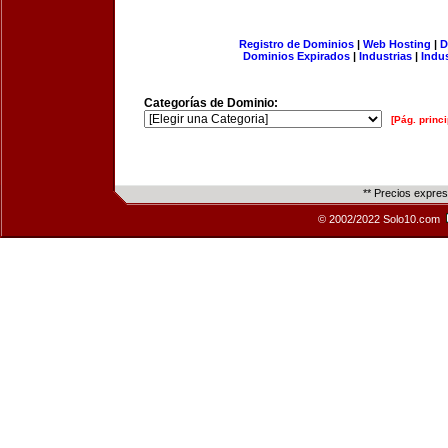
Registro de Dominios
|
Web Hosting
|
D
Dominios Expirados
|
Industrias
|
Indu
Categorías de Dominio:
[Pág. princi
** Precios expre
© 2002/2022 Solo10.com