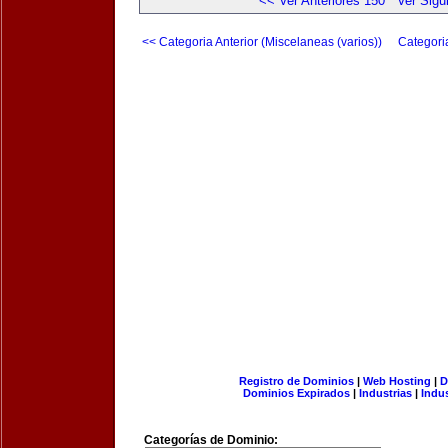
<< Ver Anteriores 150
Ver Sigu
<< Categoria Anterior (Miscelaneas (varios))
Categori
Registro de Dominios
|
Web Hosting
|
D
Dominios Expirados
|
Industrias
|
Indu
Categorías de Dominio: