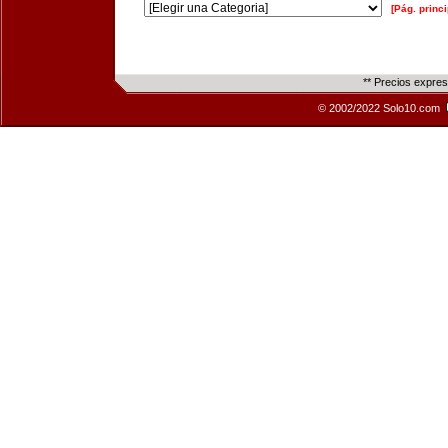
[Pág. princi
** Precios expre
© 2002/2022 Solo10.com