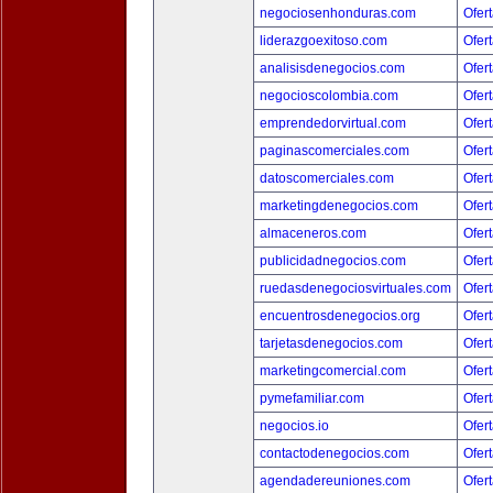
negociosenhonduras.com
Ofert
liderazgoexitoso.com
Ofert
analisisdenegocios.com
Ofert
negocioscolombia.com
Ofert
emprendedorvirtual.com
Ofert
paginascomerciales.com
Ofert
datoscomerciales.com
Ofert
marketingdenegocios.com
Ofert
almaceneros.com
Ofert
publicidadnegocios.com
Ofert
ruedasdenegociosvirtuales.com
Ofert
encuentrosdenegocios.org
Ofert
tarjetasdenegocios.com
Ofert
marketingcomercial.com
Ofert
pymefamiliar.com
Ofert
negocios.io
Ofert
contactodenegocios.com
Ofert
agendadereuniones.com
Ofert