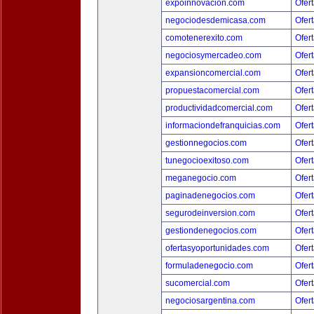
expoinnovacion.com
Ofert
negociodesdemicasa.com
Ofert
comotenerexito.com
Ofert
negociosymercadeo.com
Ofert
expansioncomercial.com
Ofert
propuestacomercial.com
Ofert
productividadcomercial.com
Ofert
informaciondefranquicias.com
Ofert
gestionnegocios.com
Ofert
tunegocioexitoso.com
Ofert
meganegocio.com
Ofert
paginadenegocios.com
Ofert
segurodeinversion.com
Ofert
gestiondenegocios.com
Ofert
ofertasyoportunidades.com
Ofert
formuladenegocio.com
Ofert
sucomercial.com
Ofert
negociosargentina.com
Ofert