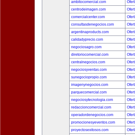
ambitocomercial.com
Ofert
centrodeimagen.com
Ofert
comercialcenter.com
Ofert
consultasdenegocios.com
Ofert
argentinaproducts.com
Ofert
calidadyprecio.com
Ofert
negociosagro.com
Ofert
diretoriocomercial.com
Ofert
centralnegocios.com
Ofert
negociosyventas.com
Ofert
sunegociopropio.com
Ofert
imagenynegocios.com
Ofert
parquecomercial.com
Ofert
negociosytecnologia.com
Ofert
redaccioncomercial.com
Ofert
operadordenegocios.com
Ofert
promocionesyeventos.com
Ofert
proyectosexitosos.com
Ofert