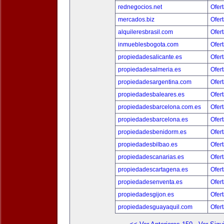
rednegocios.net
Ofert
mercados.biz
Ofert
alquileresbrasil.com
Ofert
inmueblesbogota.com
Ofert
propiedadesalicante.es
Ofert
propiedadesalmeria.es
Ofert
propiedadesargentina.com
Ofert
propiedadesbaleares.es
Ofert
propiedadesbarcelona.com.es
Ofert
propiedadesbarcelona.es
Ofert
propiedadesbenidorm.es
Ofert
propiedadesbilbao.es
Ofert
propiedadescanarias.es
Ofert
propiedadescartagena.es
Ofert
propiedadesenventa.es
Ofert
propiedadesgijon.es
Ofert
propiedadesguayaquil.com
Ofert