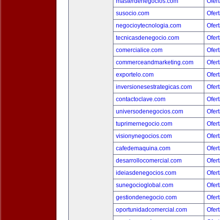
masterdenegocios.com
Ofert
susocio.com
Ofert
negocioytecnologia.com
Ofert
tecnicasdenegocio.com
Ofert
comercialice.com
Ofert
commerceandmarketing.com
Ofert
exportelo.com
Ofert
inversionesestrategicas.com
Ofert
contactoclave.com
Ofert
universodenegocios.com
Ofert
tuprimernegocio.com
Ofert
visionynegocios.com
Ofert
cafedemaquina.com
Ofert
desarrollocomercial.com
Ofert
ideiasdenegocios.com
Ofert
sunegocioglobal.com
Ofert
gestiondenegocio.com
Ofert
oportunidadcomercial.com
Ofert