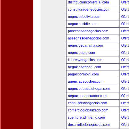
distribucioncomercial.com
Ofert
consultoradenegocios.com
Ofert
negociosbolivia.com
Ofert
negocioschile.com
Ofert
procesosdenegocios.com
Ofert
asesoriasdenegocios.com
Ofert
negociospanama.com
Ofert
negociospro.com
Ofert
lideresynegocios.com
Ofert
negociosenperu.com
Ofert
pagospormovil.com
Ofert
agenciadecoches.com
Ofert
negociodesdetuhogar.com
Ofert
negociosenecuador.com
Ofert
consultorianegocios.com
Ofert
comercioglobalizado.com
Ofert
suemprendimiento.com
Ofert
desarrollodenegocios.com
Ofert