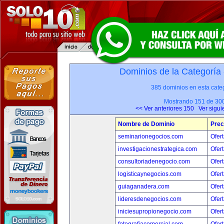
Dominios de la Categoría
385 dominios en esta categ
Mostrando 151 de 30
<< Ver anteriores 150
Ver sigui
Nombre de Dominio
Prec
seminarionegocios.com
Ofert
investigacionestrategica.com
Ofert
consultoriadenegocio.com
Ofert
logisticaynegocios.com
Ofert
guiaganadera.com
Ofert
lideresdenegocios.com
Ofert
iniciesupropionegocio.com
Ofert