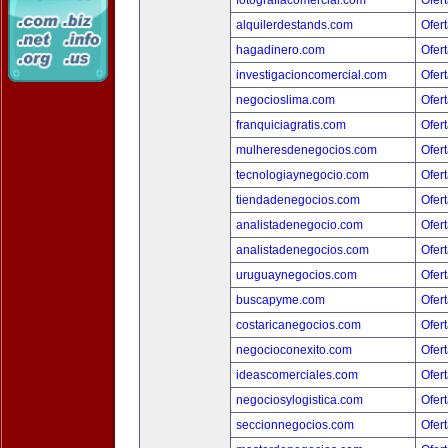
fotografiacomercial.com
Ofert
alquilerdestands.com
Ofert
hagadinero.com
Ofert
investigacioncomercial.com
Ofert
negocioslima.com
Ofert
franquiciagratis.com
Ofert
mulheresdenegocios.com
Ofert
tecnologiaynegocio.com
Ofert
tiendadenegocios.com
Ofert
analistadenegocio.com
Ofert
analistadenegocios.com
Ofert
uruguaynegocios.com
Ofert
buscapyme.com
Ofert
costaricanegocios.com
Ofert
negocioconexito.com
Ofert
ideascomerciales.com
Ofert
negociosylogistica.com
Ofert
seccionnegocios.com
Ofert