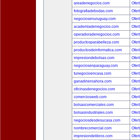
areadenegocios.com
Ofert
fotografiadebodas.com
Ofert
negociosenuruguay.com
Ofert
academiadenegocios.com
Ofert
operadoradenegocios.com
Ofert
productosparabelleza.com
Ofert
productosdeinformatica.com
Ofert
impresiondebolsas.com
Ofert
negociosenparaguay.com
Ofert
tunegocioencasa.com
Ofert
ganadineroahora.com
Ofert
oficinasdenegocios.com
Ofert
comerciosweb.com
Ofert
bolsascomerciales.com
Ofert
bolsasindustriales.com
Ofert
negociosdesdesucasa.com
Ofert
nombrecomercial.com
Ofert
impresiondelibros.com
Ofert