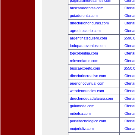
paginasinteresantes.com
Oferta
buscamascotas.com
Oferta
guiaderenta.com
Oferta
directoriohonduras.com
Oferta
agrodirectorio.com
Oferta
argentinatequiero.com
$590.
todoparaeventos.com
Oferta
topcolombia.com
Oferta
reinventarse.com
Oferta
buscaexperto.com
$550.
directoriocreativo.com
Oferta
puertoricovirtual.com
Oferta
webdeanuncios.com
Oferta
directorioguadalajara.com
Oferta
guiamoda.com
Oferta
mibolsa.com
Oferta
portaltecnologico.com
Oferta
mujerfeliz.com
Oferta