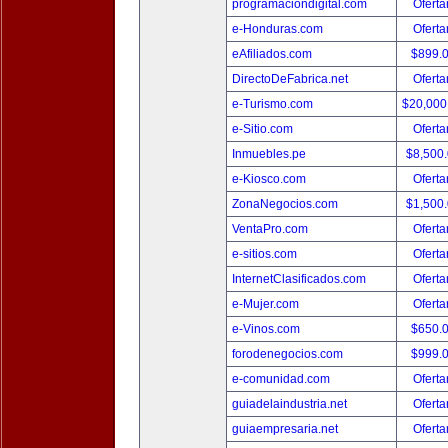
programaciondigital.com
Oferta
e-Honduras.com
Oferta
eAfiliados.com
$899.
DirectoDeFabrica.net
Oferta
e-Turismo.com
$20,000
e-Sitio.com
Oferta
Inmuebles.pe
$8,500
e-Kiosco.com
Oferta
ZonaNegocios.com
$1,500
VentaPro.com
Oferta
e-sitios.com
Oferta
InternetClasificados.com
Oferta
e-Mujer.com
Oferta
e-Vinos.com
$650.
forodenegocios.com
$999.
e-comunidad.com
Oferta
guiadelaindustria.net
Oferta
guiaempresaria.net
Oferta