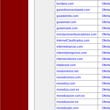
forofans.com
Oferta
ganedineroenlaweb.com
Oferta
guiadelinks.com
Oferta
guiaemail.com
Oferta
guiaemails.com
Oferta
inscripcionenbuscadores.com
Oferta
InternetClasificados.com
Oferta
internetmarcas.com
Oferta
internetynegocios.com
Oferta
interservidores.com
Oferta
listabrasil.com
Oferta
misdominios.net
Oferta
moneticemos.com
Oferta
monetiza.com
Oferta
monetiza.com.es
Oferta
monetizacion.com.es
Oferta
monetizacion.es
Oferta
monetizado.com
Oferta