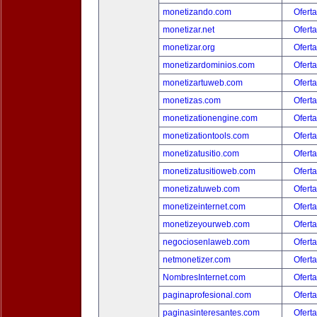
monetizando.com
Oferta
monetizar.net
Oferta
monetizar.org
Oferta
monetizardominios.com
Oferta
monetizartuweb.com
Oferta
monetizas.com
Oferta
monetizationengine.com
Oferta
monetizationtools.com
Oferta
monetizatusitio.com
Oferta
monetizatusitioweb.com
Oferta
monetizatuweb.com
Oferta
monetizeinternet.com
Oferta
monetizeyourweb.com
Oferta
negociosenlaweb.com
Oferta
netmonetizer.com
Oferta
NombresInternet.com
Oferta
paginaprofesional.com
Oferta
paginasinteresantes.com
Oferta