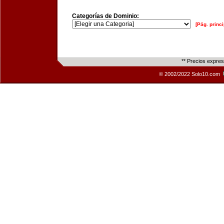
Categorías de Dominio:
[Pág. princi
** Precios expre
© 2002/2022 Solo10.com